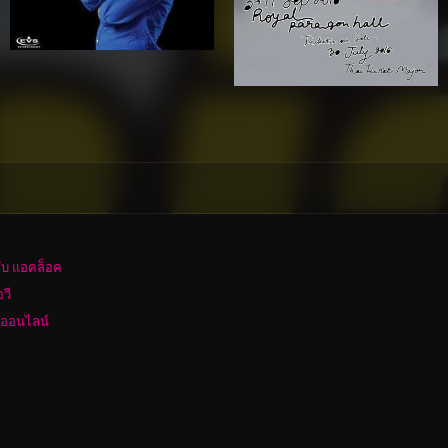
ลับ แอคล็อค
อวี
งออนไลน์