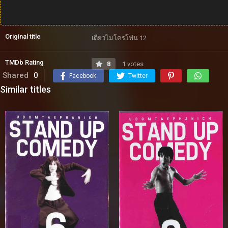
Original title
เดี่ยวไมโครโฟน 12
TMDb Rating
8
1 votes
Shared
0
Facebook
Twitter
Similar titles