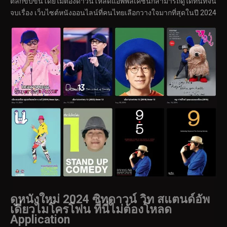
ตลกขบขันโดยไม่ต้องดาวน์โหลดแอพพลิเคชั่นก็สามารถดูได้ทันทีจน
จบเรื่อง เว็บไซต์หนังออนไลน์ที่คนไทยเลือกวางใจมากที่สุดในปี 2024
ดูหนังใหม่ 2024 ซิทดาวน์ วิท สแตนด์อัพ
เดี่ยวไมโครโฟน ที่นี่ไม่ต้องโหลด
Application