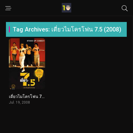
Tag Archives: เดี่ยวไมโครโฟน 7.5 (2008)
เดี่ยวไมโครโฟน 7.5 (2008) Deaw 7.5
Jul. 19, 2008