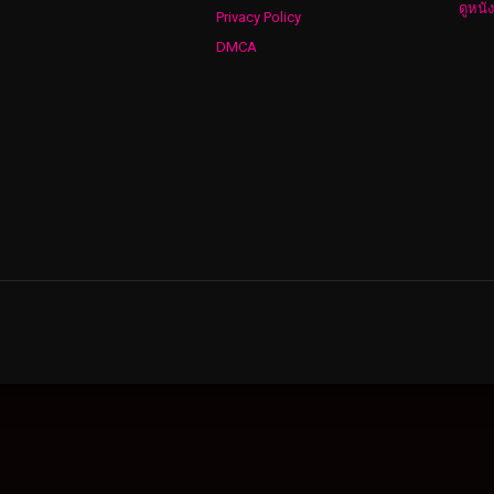
ดูหนั
Privacy Policy
DMCA